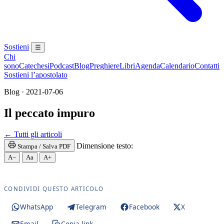
Sostieni
☰
Chi
sono
Catechesi
Podcast
Blog
Preghiere
Libri
Agenda
Calendario
Contatti
Sostieni l’apostolato
Blog · 2021-07-06
Il peccato impuro
Maria Santissima · Maria SS. · Beata Vergine · Beat
← Tutti gli articoli
Dimensione testo:
Stampa / Salva PDF
A−
Aa
A+
CONDIVIDI QUESTO ARTICOLO
WhatsApp
Telegram
Facebook
X
Email
Copia link