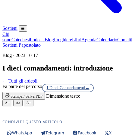
Sostieni
☰
Chi
sono
Catechesi
Podcast
Blog
Preghiere
Libri
Agenda
Calendario
Contatti
Sostieni l’apostolato
Blog · 2023-10-17
I dieci comandamenti: introduzione
Novissimi · Giudizio · Inferno · Paradiso · Purgator
← Tutti gli articoli
Fa parte del percorso
I Dieci Comandamenti
→
Dimensione testo:
Stampa / Salva PDF
A−
Aa
A+
CONDIVIDI QUESTO ARTICOLO
WhatsApp
Telegram
Facebook
X