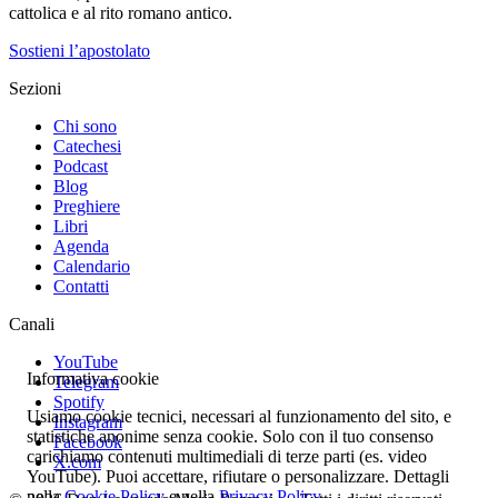
cattolica e al rito romano antico.
Sostieni l’apostolato
Sezioni
Chi sono
Catechesi
Podcast
Blog
Preghiere
Libri
Agenda
Calendario
Contatti
Canali
YouTube
Informativa cookie
Telegram
Spotify
Usiamo cookie tecnici, necessari al funzionamento del sito, e
Instagram
statistiche anonime senza cookie. Solo con il tuo consenso
Facebook
carichiamo contenuti multimediali di terze parti (es. video
X.com
YouTube). Puoi accettare, rifiutare o personalizzare. Dettagli
nella
Cookie Policy
e nella
Privacy Policy
.