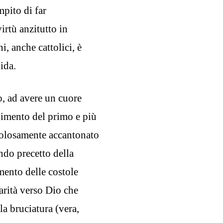
pito di far
irtù anzitutto in
i, anche cattolici, è
ida.
lo, ad avere un cuore
imento del primo e più
tolosamente accantonato
ndo precetto della
mento delle costole
carità verso Dio che
a bruciatura (vera,