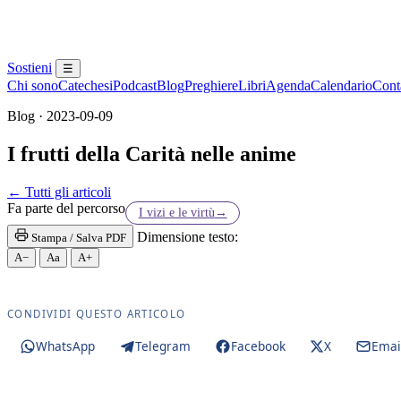
Sostieni
☰
Chi sono
Catechesi
Podcast
Blog
Preghiere
Libri
Agenda
Calendario
Conta
Blog · 2023-09-09
I frutti della Carità nelle anime
Paraclito · Paracleto · Santo Spirito
← Tutti gli articoli
Fa parte del percorso
I vizi e le virtù
→
Dimensione testo:
Stampa / Salva PDF
A−
Aa
A+
CONDIVIDI QUESTO ARTICOLO
WhatsApp
Telegram
Facebook
X
Emai