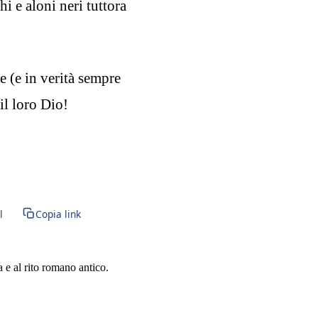
hi e aloni neri tuttora
 (e in verità sempre
il loro Dio!
l
Copia link
a e al rito romano antico.