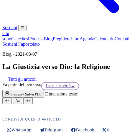
Sostieni
☰
Chi
sono
Catechesi
Podcast
Blog
Preghiere
Libri
Agenda
Calendario
Contatti
Sostieni l’apostolato
Blog · 2021-03-07
La Giustizia verso Dio: la Religione
Maria Santissima · Maria SS. · Beata Vergine · Bea
← Tutti gli articoli
Fa parte del percorso
I vizi e le virtù
→
Dimensione testo:
Stampa / Salva PDF
A−
Aa
A+
CONDIVIDI QUESTO ARTICOLO
WhatsApp
Telegram
Facebook
X