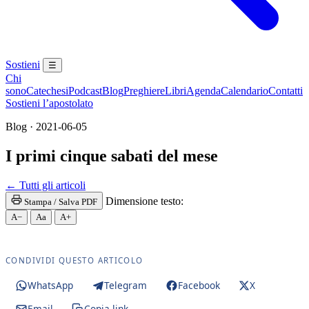
Sostieni
☰
Chi
sono
Catechesi
Podcast
Blog
Preghiere
Libri
Agenda
Calendario
Contatti
Sostieni l’apostolato
Blog · 2021-06-05
I primi cinque sabati del mese
Maria Santissima · Maria SS. · Beata Vergine · Beat
← Tutti gli articoli
Dimensione testo:
Stampa / Salva PDF
A−
Aa
A+
CONDIVIDI QUESTO ARTICOLO
WhatsApp
Telegram
Facebook
X
Email
Copia link