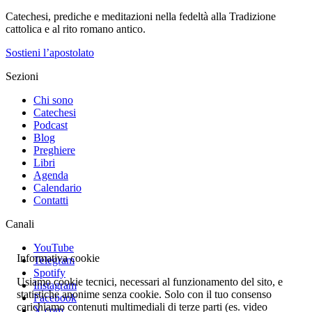
Catechesi, prediche e meditazioni nella fedeltà alla Tradizione
cattolica e al rito romano antico.
Sostieni l’apostolato
Sezioni
Chi sono
Catechesi
Podcast
Blog
Preghiere
Libri
Agenda
Calendario
Contatti
Canali
YouTube
Informativa cookie
Telegram
Spotify
Usiamo cookie tecnici, necessari al funzionamento del sito, e
Instagram
statistiche anonime senza cookie. Solo con il tuo consenso
Facebook
carichiamo contenuti multimediali di terze parti (es. video
X.com