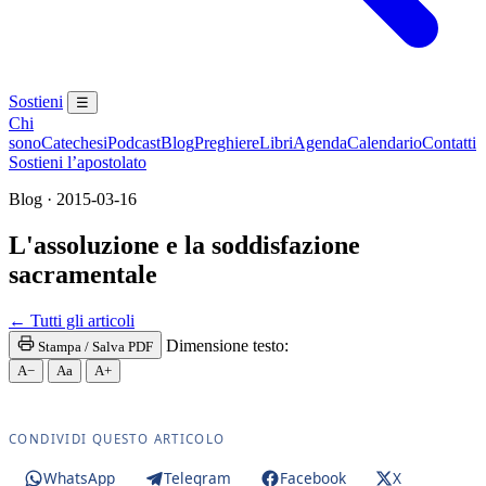
Sostieni
☰
Chi
sono
Catechesi
Podcast
Blog
Preghiere
Libri
Agenda
Calendario
Contatti
Sostieni l’apostolato
Blog · 2015-03-16
L'assoluzione e la soddisfazione
sacramentale
Riconciliazione · Santa Messa · Rito romano antico 
← Tutti gli articoli
Dimensione testo:
Stampa / Salva PDF
A−
Aa
A+
CONDIVIDI QUESTO ARTICOLO
WhatsApp
Telegram
Facebook
X