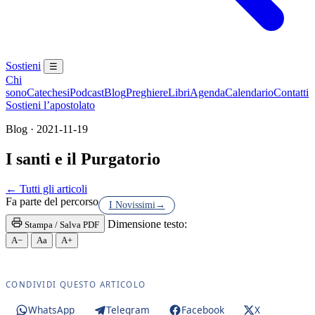
Sostieni
☰
Chi
sono
Catechesi
Podcast
Blog
Preghiere
Libri
Agenda
Calendario
Contatti
Sostieni l’apostolato
Blog · 2021-11-19
I santi e il Purgatorio
Maria Maddalena · Maria di Magdala · Magdala · San
← Tutti gli articoli
Fa parte del percorso
I Novissimi
→
Dimensione testo:
Stampa / Salva PDF
A−
Aa
A+
CONDIVIDI QUESTO ARTICOLO
WhatsApp
Telegram
Facebook
X