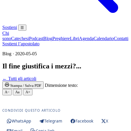
Sostieni
☰
Chi
sono
Catechesi
Podcast
Blog
Preghiere
Libri
Agenda
Calendario
Contatti
Sostieni l’apostolato
Blog · 2020-05-05
Il fine giustifica i mezzi?...
Maria Santissima · Maria SS. · Beata Vergine · Bea
← Tutti gli articoli
Dimensione testo:
Stampa / Salva PDF
A−
Aa
A+
CONDIVIDI QUESTO ARTICOLO
WhatsApp
Telegram
Facebook
X
Email
Copia link