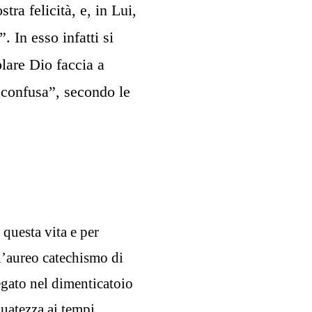
tra felicità, e, in Lui,
 In esso infatti si
lare Dio faccia a
 confusa”, secondo le
 questa vita e per
l’aureo catechismo di
egato nel dimenticatoio
guatezza ai tempi