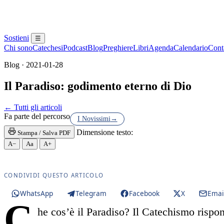
Sostieni
☰
Chi sono
Catechesi
Podcast
Blog
Preghiere
Libri
Agenda
Calendario
Conta
Blog · 2021-01-28
Il Paradiso: godimento eterno di Dio
Maria Santissima · Maria SS. · Beata Vergine · Beat
← Tutti gli articoli
Fa parte del percorso
I Novissimi
→
Dimensione testo:
Stampa / Salva PDF
A−
Aa
A+
CONDIVIDI QUESTO ARTICOLO
WhatsApp
Telegram
Facebook
X
Emai
C
he cos’è il Paradiso? Il Catechismo rispo