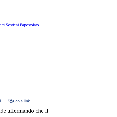
tti
Sostieni l’apostolato
a Vergine Maria · BVM · Santa Maria · Eucaristia · Santissima Eucarist
l
Copia link
nde affermando che il