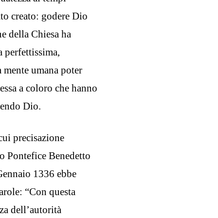
ato creato: godere Dio
ne della Chiesa ha
 perfettissima,
o a mente umana poter
ssa a coloro che hanno
vendo Dio.
 cui precisazione
mo Pontefice Benedetto
Gennaio 1336 ebbe
arole: “Con questa
za dell’autorità