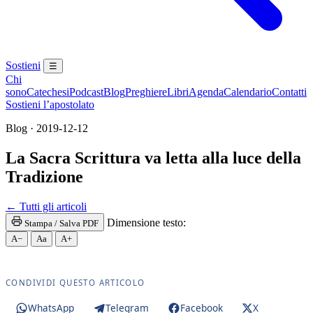
Sostieni
☰
Chi
sono
Catechesi
Podcast
Blog
Preghiere
Libri
Agenda
Calendario
Contatti
Sostieni l’apostolato
Blog · 2019-12-12
La Sacra Scrittura va letta alla luce della
Tradizione
Santa Messa · Rito romano antico · Vetus Ordo · Mess
← Tutti gli articoli
Dimensione testo:
Stampa / Salva PDF
A−
Aa
A+
CONDIVIDI QUESTO ARTICOLO
WhatsApp
Telegram
Facebook
X