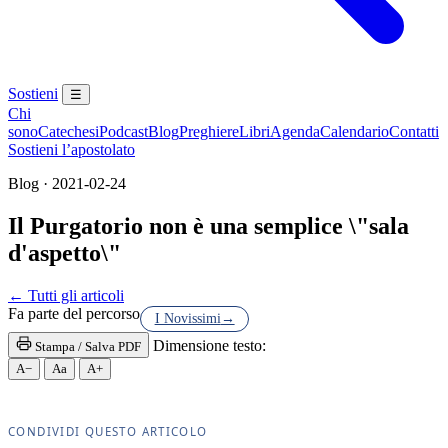
Sostieni
☰
Chi
sono
Catechesi
Podcast
Blog
Preghiere
Libri
Agenda
Calendario
Contatti
Sostieni l’apostolato
Blog · 2021-02-24
Il Purgatorio non è una semplice \"sala
d'aspetto\"
Eucaristia · Santissima Eucaristia · Santissimo Sac
← Tutti gli articoli
Fa parte del percorso
I Novissimi
→
Dimensione testo:
Stampa / Salva PDF
A−
Aa
A+
CONDIVIDI QUESTO ARTICOLO