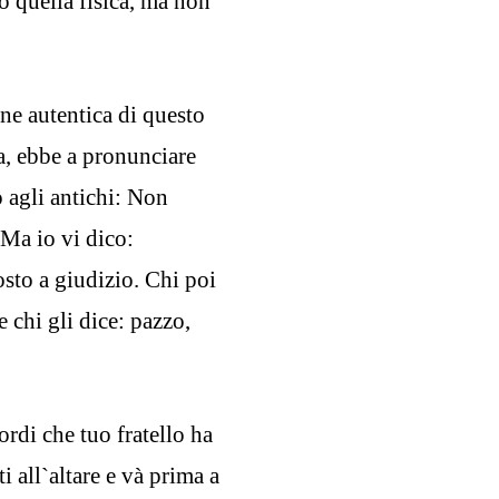
to quella fisica, ma non
one autentica di questo
, ebbe a pronunciare
 agli antichi: Non
 Ma io vi dico:
osto a giudizio. Chi poi
e chi gli dice: pazzo,
cordi che tuo fratello ha
i all`altare e và prima a