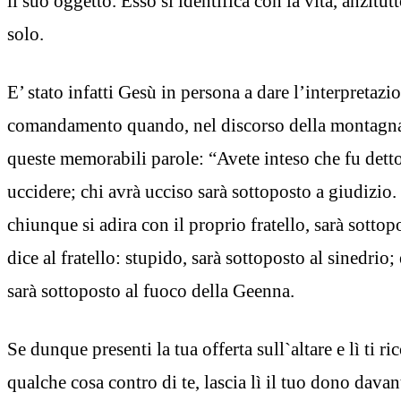
il suo oggetto. Esso si identifica con la vita, anzitut
solo.
E’ stato infatti Gesù in persona a dare l’interpretazi
comandamento quando, nel discorso della montagna
queste memorabili parole: “Avete inteso che fu detto
uccidere; chi avrà ucciso sarà sottoposto a giudizio.
chiunque si adira con il proprio fratello, sarà sottop
dice al fratello: stupido, sarà sottoposto al sinedrio; 
sarà sottoposto al fuoco della Geenna.
Se dunque presenti la tua offerta sull`altare e lì ti ri
qualche cosa contro di te, lascia lì il tuo dono davant