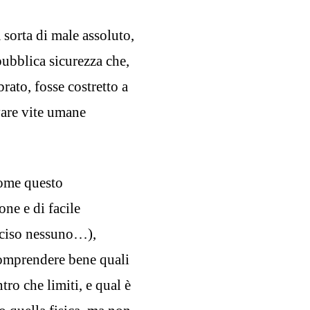
sorta di male assoluto,
ubblica sicurezza che,
rato, fosse costretto a
lvare vite umane
come questo
ne e di facile
ucciso nessuno…),
comprendere bene quali
tro che limiti, e qual è