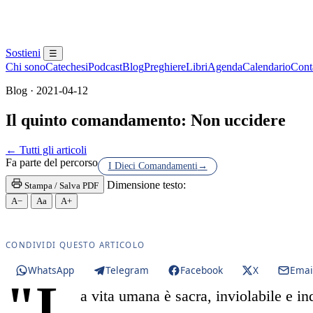
Sostieni
☰
Chi sono
Catechesi
Podcast
Blog
Preghiere
Libri
Agenda
Calendario
Conta
Blog · 2021-04-12
Il quinto comandamento: Non uccidere
Eucaristia · Santissima Eucaristia · Santissimo Sac
← Tutti gli articoli
Fa parte del percorso
I Dieci Comandamenti
→
Dimensione testo:
Stampa / Salva PDF
A−
Aa
A+
CONDIVIDI QUESTO ARTICOLO
WhatsApp
Telegram
Facebook
X
Emai
"L
a vita umana è sacra, inviolabile e in