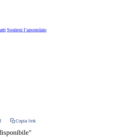
tti
Sostieni l’apostolato
ramento · SS. Sacramento · Santissimo · Penitenza · Sacramento della P
l
Copia link
disponibile"