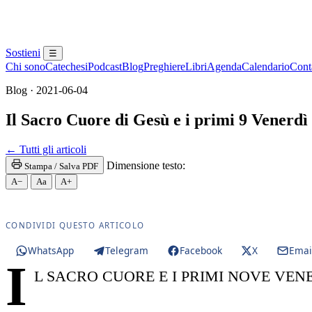
Sostieni
☰
Chi sono
Catechesi
Podcast
Blog
Preghiere
Libri
Agenda
Calendario
Conta
Blog · 2021-06-04
Il Sacro Cuore di Gesù e i primi 9 Venerdì
Eucaristia · Santissima Eucaristia · Santissimo Sac
← Tutti gli articoli
Dimensione testo:
Stampa / Salva PDF
A−
Aa
A+
CONDIVIDI QUESTO ARTICOLO
WhatsApp
Telegram
Facebook
X
Emai
I
L SACRO CUORE E I PRIMI NOVE VEN