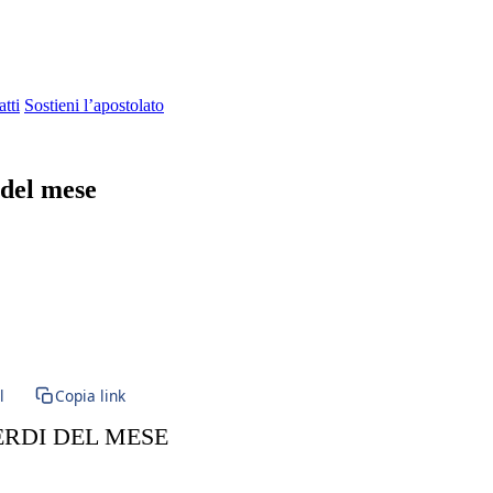
tti
Sostieni l’apostolato
 del mese
ramento · SS. Sacramento · Santissimo · Sacramento della Penitenza · Ri
l
Copia link
ERDI DEL MESE