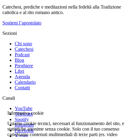
Catechesi, prediche e meditazioni nella fedeltà alla Tradizione
cattolica e al rito romano antico.
Sostieni l’apostolato
Sezioni
Chi sono
Catechesi
Podcast
Blog
Preghiere
Libri
Agenda
Calendario
Contatti
Canali
YouTube
Informativa cookie
Telegram
Spotify
Usiamo cookie tecnici, necessari al funzionamento del sito, e
Instagram
statistiche anonime senza cookie. Solo con il tuo consenso
Facebook
carichiamo contenuti multimediali di terze parti (es. video
X.com