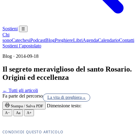
Sostieni
☰
Chi
sono
Catechesi
Podcast
Blog
Preghiere
Libri
Agenda
Calendario
Contatti
Sostieni l’apostolato
Blog · 2014-09-18
Il segreto meraviglioso del santo Rosario.
Origini ed eccellenza
Madonna · Maria Santissima · Beata Vergine · Beata
← Tutti gli articoli
Fa parte del percorso
La vita di preghiera
→
Dimensione testo:
Stampa / Salva PDF
A−
Aa
A+
CONDIVIDI QUESTO ARTICOLO