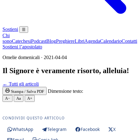
Sostieni
☰
Chi
sono
Catechesi
Podcast
Blog
Preghiere
Libri
Agenda
Calendario
Contatti
Sostieni l’apostolato
Omelie domenicali · 2021-04-04
Il Signore è veramente risorto, alleluia!
← Tutti gli articoli
Dimensione testo:
Stampa / Salva PDF
A−
Aa
A+
CONDIVIDI QUESTO ARTICOLO
WhatsApp
Telegram
Facebook
X
Email
Copia link