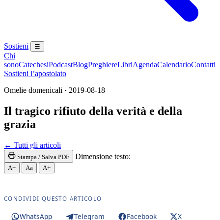
Sostieni
☰
Chi
sono
Catechesi
Podcast
Blog
Preghiere
Libri
Agenda
Calendario
Contatti
Sostieni l’apostolato
Omelie domenicali · 2019-08-18
Il tragico rifiuto della verità e della
grazia
Santa Messa · Rito romano antico · Vetus Ordo · Me
← Tutti gli articoli
Dimensione testo:
Stampa / Salva PDF
A−
Aa
A+
CONDIVIDI QUESTO ARTICOLO
WhatsApp
Telegram
Facebook
X