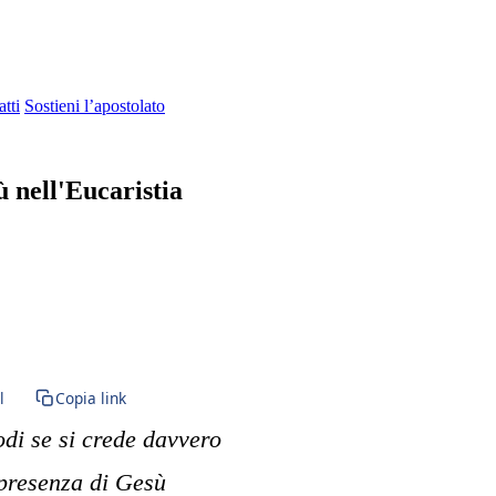
tti
Sostieni l’apostolato
ù nell'Eucaristia
unione · Rito romano antico · Messa tridentina · Forma Extraordinaria 
l
Copia link
odi se si crede davvero
 presenza di Gesù