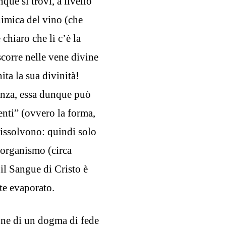
ue si trovi, a livello
imica del vino (che
chiaro che lì c’è la
scorre nelle vene divine
ita la sua divinità!
anza, essa dunque può
enti” (ovvero la forma,
 dissolvono: quindi solo
 organismo (circa
il Sangue di Cristo è
te evaporato.
ione di un dogma di fede