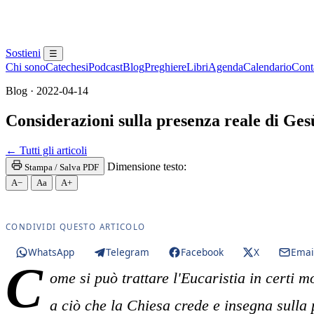
Sostieni
☰
Chi sono
Catechesi
Podcast
Blog
Preghiere
Libri
Agenda
Calendario
Conta
Blog · 2022-04-14
Considerazioni sulla presenza reale di Ges
Santissima Eucaristia · SS. Sacramento · Santa Com
← Tutti gli articoli
Dimensione testo:
Stampa / Salva PDF
A−
Aa
A+
CONDIVIDI QUESTO ARTICOLO
WhatsApp
Telegram
Facebook
X
Emai
C
ome si può trattare l'Eucaristia in certi m
a ciò che la Chiesa crede e insegna sulla