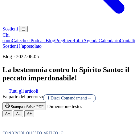
Sostieni
☰
Chi
sono
Catechesi
Podcast
Blog
Preghiere
Libri
Agenda
Calendario
Contatti
Sostieni l’apostolato
Blog · 2022-06-05
La bestemmia contro lo Spirito Santo: il
peccato imperdonabile!
Confessione · Sacramento della Penitenza · Riconcil
← Tutti gli articoli
Fa parte del percorso
I Dieci Comandamenti
→
Dimensione testo:
Stampa / Salva PDF
A−
Aa
A+
CONDIVIDI QUESTO ARTICOLO