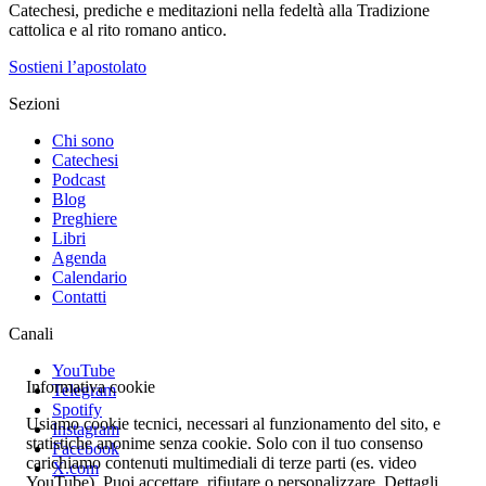
Catechesi, prediche e meditazioni nella fedeltà alla Tradizione
cattolica e al rito romano antico.
Sostieni l’apostolato
Sezioni
Chi sono
Catechesi
Podcast
Blog
Preghiere
Libri
Agenda
Calendario
Contatti
Canali
YouTube
Informativa cookie
Telegram
Spotify
Usiamo cookie tecnici, necessari al funzionamento del sito, e
Instagram
statistiche anonime senza cookie. Solo con il tuo consenso
Facebook
carichiamo contenuti multimediali di terze parti (es. video
X.com
YouTube). Puoi accettare, rifiutare o personalizzare. Dettagli