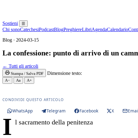
Sostieni
☰
Chi sono
Catechesi
Podcast
Blog
Preghiere
Libri
Agenda
Calendario
Conta
Blog · 2024-03-15
La confessione: punto di arrivo di un cam
Riconciliazione · Sacramento della Confessione · No
← Tutti gli articoli
Dimensione testo:
Stampa / Salva PDF
A−
Aa
A+
CONDIVIDI QUESTO ARTICOLO
WhatsApp
Telegram
Facebook
X
Emai
I
l sacramento della penitenza