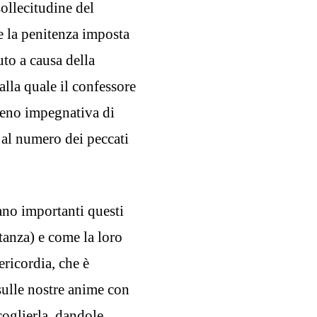
ollecitudine del
e la penitenza imposta
to a causa della
alla quale il confessore
meno impegnativa di
 al numero dei peccati
ano importanti questi
rtanza) e come la loro
ericordia, che è
 sulle nostre anime con
coglierla, dandole