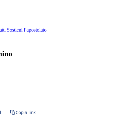
tti
Sostieni l’apostolato
mino
vissimi · Morte · Giudizio · Inferno · Paradiso · anime sante · anime de
l
Copia link