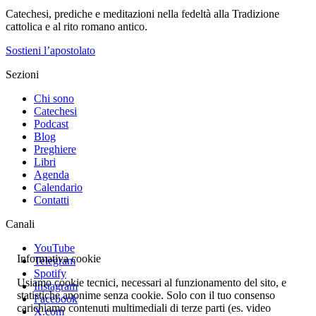
Catechesi, prediche e meditazioni nella fedeltà alla Tradizione
cattolica e al rito romano antico.
Sostieni l’apostolato
Sezioni
Chi sono
Catechesi
Podcast
Blog
Preghiere
Libri
Agenda
Calendario
Contatti
Canali
YouTube
Informativa cookie
Telegram
Spotify
Usiamo cookie tecnici, necessari al funzionamento del sito, e
Instagram
statistiche anonime senza cookie. Solo con il tuo consenso
Facebook
carichiamo contenuti multimediali di terze parti (es. video
X.com