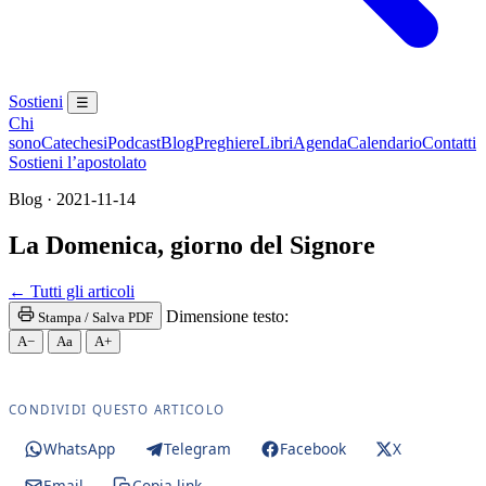
Sostieni
☰
Chi
sono
Catechesi
Podcast
Blog
Preghiere
Libri
Agenda
Calendario
Contatti
Sostieni l’apostolato
Blog · 2021-11-14
La Domenica, giorno del Signore
Maria Santissima · Maria SS. · Beata Vergine · Beat
← Tutti gli articoli
Dimensione testo:
Stampa / Salva PDF
A−
Aa
A+
CONDIVIDI QUESTO ARTICOLO
WhatsApp
Telegram
Facebook
X
Email
Copia link