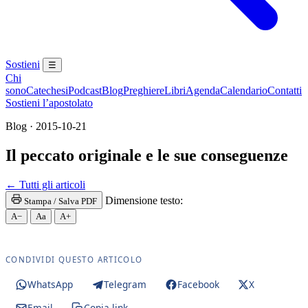
Sostieni
☰
Chi
sono
Catechesi
Podcast
Blog
Preghiere
Libri
Agenda
Calendario
Contatti
Sostieni l’apostolato
Blog · 2015-10-21
Il peccato originale e le sue conseguenze
Madonna · Maria SS. · Beata Vergine Maria · BVM · 
← Tutti gli articoli
Dimensione testo:
Stampa / Salva PDF
A−
Aa
A+
CONDIVIDI QUESTO ARTICOLO
WhatsApp
Telegram
Facebook
X
Email
Copia link