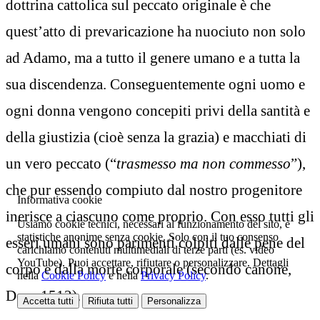
dottrina cattolica sul peccato originale è che
quest’atto di prevaricazione ha nuociuto non solo
ad Adamo, ma a tutto il genere umano e a tutta la
sua discendenza. Conseguentemente ogni uomo e
ogni donna vengono concepiti privi della santità e
della giustizia (cioè senza la grazia) e macchiati di
un vero peccato (“
trasmesso ma non commesso
”),
che pur essendo compiuto dal nostro progenitore
Informativa cookie
inerisce a ciascuno come proprio. Con esso tutti gli
Usiamo cookie tecnici, necessari al funzionamento del sito, e
statistiche anonime senza cookie. Solo con il tuo consenso
esseri umani sono parimenti colpiti dalle pene del
carichiamo contenuti multimediali di terze parti (es. video
YouTube). Puoi accettare, rifiutare o personalizzare. Dettagli
corpo e dalla morte corporale (secondo canone,
nella
Cookie Policy
e nella
Privacy Policy
.
Denz 1512).
Accetta tutti
Rifiuta tutti
Personalizza