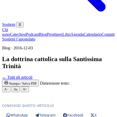
Sostieni
☰
Chi
sono
Catechesi
Podcast
Blog
Preghiere
Libri
Agenda
Calendario
Contatti
Sostieni l’apostolato
Blog · 2016-12-03
La dottrina cattolica sulla Santissima
Trinità
Paraclito · Paracleto · Santo Spirito
← Tutti gli articoli
Dimensione testo:
Stampa / Salva PDF
A−
Aa
A+
CONDIVIDI QUESTO ARTICOLO
WhatsApp
Telegram
Facebook
X