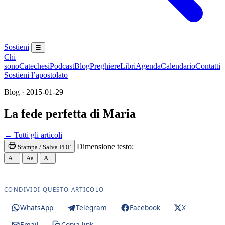
Sostieni
☰
Chi
sono
Catechesi
Podcast
Blog
Preghiere
Libri
Agenda
Calendario
Contatti
Sostieni l’apostolato
Blog · 2015-01-29
La fede perfetta di Maria
Maria Santissima · Maria SS. · Beata Vergine · Be
← Tutti gli articoli
Dimensione testo:
Stampa / Salva PDF
A−
Aa
A+
CONDIVIDI QUESTO ARTICOLO
WhatsApp
Telegram
Facebook
X
Email
Copia link