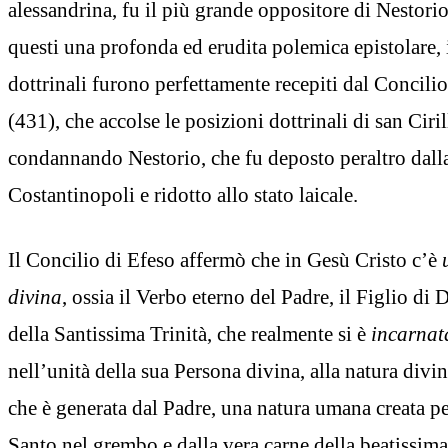
alessandrina, fu il più grande oppositore di Nestor
questi una profonda ed erudita polemica epistolare, 
dottrinali furono perfettamente recepiti dal Concil
(431), che accolse le posizioni dottrinali di san Ciri
condannando Nestorio, che fu deposto peraltro dalla
Costantinopoli e ridotto allo stato laicale.
Il Concilio di Efeso affermò che in Gesù Cristo c’è
divina
, ossia il Verbo eterno del Padre, il Figlio di
della Santissima Trinità, che realmente si è
incarnat
nell’unità della sua Persona divina, alla natura divi
che è generata dal Padre, una natura umana creata pe
Santo nel grembo e dalla vera carne della beatissim