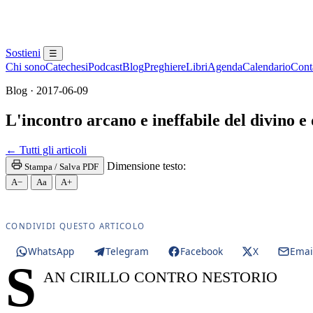
Sostieni
☰
Chi sono
Catechesi
Podcast
Blog
Preghiere
Libri
Agenda
Calendario
Conta
Blog · 2017-06-09
L'incontro arcano e ineffabile del divino e
Maria SS. · Beata Vergine · Beata Vergine Maria · B
← Tutti gli articoli
Dimensione testo:
Stampa / Salva PDF
A−
Aa
A+
CONDIVIDI QUESTO ARTICOLO
WhatsApp
Telegram
Facebook
X
Emai
S
AN CIRILLO CONTRO NESTORIO