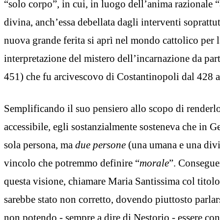
“solo corpo”, in cui, in luogo dell’anima razionale “
divina, anch’essa debellata dagli interventi soprattu
nuova grande ferita si aprì nel mondo cattolico per l
interpretazione del mistero dell’incarnazione da par
451) che fu arcivescovo di Costantinopoli dal 428 a
Semplificando il suo pensiero allo scopo di renderl
accessibile, egli sostanzialmente sosteneva che in G
sola persona, ma
due persone
(una umana e una divin
vincolo che potremmo definire “
morale
”. Consegue
questa visione, chiamare Maria Santissima col titolo
sarebbe stato non corretto, dovendo piuttosto parlars
non potendo - sempre a dire di Nestorio - essere co