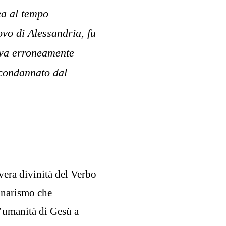
ea al tempo
covo di Alessandria, fu
veva erroneamente
i condannato dal
vera divinità del Verbo
linarismo che
l’umanità di Gesù a