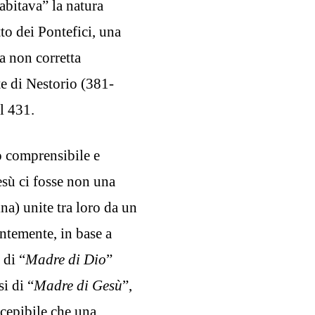
abitava” la natura
tto dei Pontefici, una
a non corretta
te di Nestorio (381-
l 431.
o comprensibile e
esù ci fosse non una
a) unite tra loro da un
ntemente, in base a
 di “
Madre di Dio
”
i di “
Madre di Gesù
”,
ncepibile che una