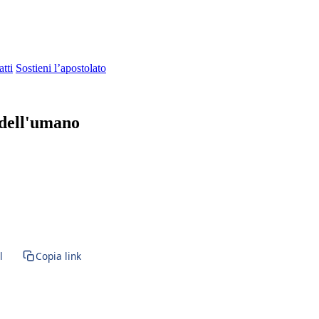
tti
Sostieni l’apostolato
 dell'umano
VM · Santa Maria · Santa Messa · Rito romano antico · Vetus Ordo · Mes
l
Copia link