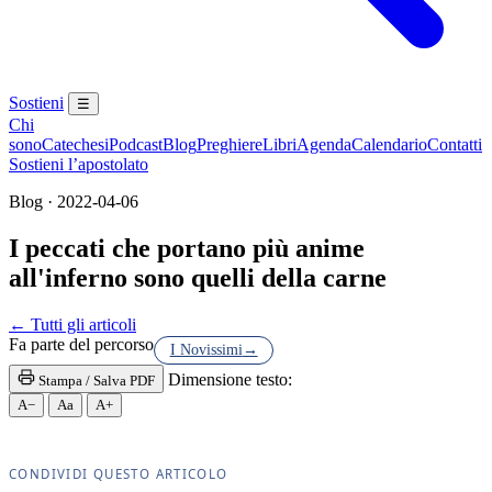
Sostieni
☰
Chi
sono
Catechesi
Podcast
Blog
Preghiere
Libri
Agenda
Calendario
Contatti
Sostieni l’apostolato
Blog · 2022-04-06
I peccati che portano più anime
all'inferno sono quelli della carne
Santa Messa · Rito romano antico · Vetus Ordo · Mes
← Tutti gli articoli
Fa parte del percorso
I Novissimi
→
Dimensione testo:
Stampa / Salva PDF
A−
Aa
A+
CONDIVIDI QUESTO ARTICOLO