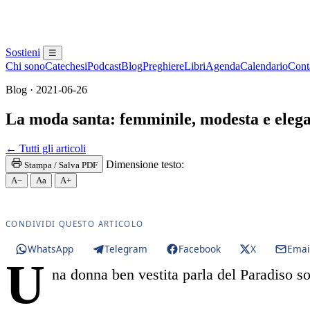
Sostieni
☰
Chi sono
Catechesi
Podcast
Blog
Preghiere
Libri
Agenda
Calendario
Conta
Blog · 2021-06-26
La moda santa: femminile, modesta e eleg
Novissimi · Morte · Giudizio · Inferno · Purgatorio
← Tutti gli articoli
Dimensione testo:
Stampa / Salva PDF
A−
Aa
A+
CONDIVIDI QUESTO ARTICOLO
WhatsApp
Telegram
Facebook
X
Emai
U
na donna ben vestita parla del Paradiso s