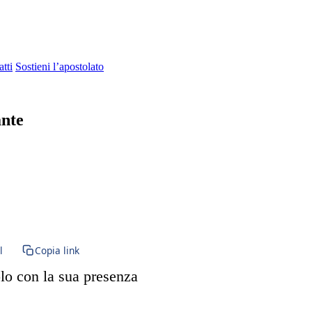
tti
Sostieni l’apostolato
ante
l
Copia link
olo con la sua presenza