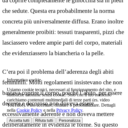
da coprire completamente le ginocchia sia in piedi
che sedute. Questa era probabilmente la norma
concreta più universalmente diffusa. Erano inoltre
generalmente proibiti: tessuti trasparenti, pizzi che
lasciassero vedere ampie parti del corpo, materiali
che evidenziassero la biancheria o la pelle.
C’era poi il problema dell’aderenza degli abiti
Informativa cookie
femminili. Molti regolamenti insistevano che non
Usiamo cookie tecnici, necessari al funzionamento del sito, e
bastava coprire il corpo, poiché l’abito, per essere
statistiche anonime senza cookie. Solo con il tuo consenso
carichiamo contenuti multimediali di terze parti (es. video
decente e decoroso non doveva essere
YouTube). Puoi accettare, rifiutare o personalizzare. Dettagli
nella
Cookie Policy
e nella
Privacy Policy
.
eccessivamente aderente e non doveva mettere
Accetta tutti
Rifiuta tutti
Personalizza
deliberatamente in evidenza le forme. Su questo