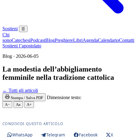
Sostieni
☰
Chi
sono
Catechesi
Podcast
Blog
Preghiere
Libri
Agenda
Calendario
Contatti
Sostieni l’apostolato
Blog · 2026-06-05
La modestia dell’abbigliamento
femminile nella tradizione cattolica
Eucaristia · Santissima Eucaristia · Santissimo Sac
← Tutti gli articoli
Dimensione testo:
Stampa / Salva PDF
A−
Aa
A+
CONDIVIDI QUESTO ARTICOLO
WhatsApp
Telegram
Facebook
X