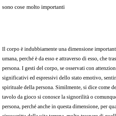
sono cose molto importanti
Il corpo è indubbiamente una dimensione importanti
umana, perché è da esso e attraverso di esso, che tra
persona. I gesti del corpo, se osservati con attenzio
significativi ed espressivi dello stato emotivo, sent
spirituale della persona. Similmente, si dice come d
tavolo da gioco si conosce la signorilità o comunque
persona, perché anche in questa dimensione, per quan
circoscritta della vita terrena, molto traspare di quel