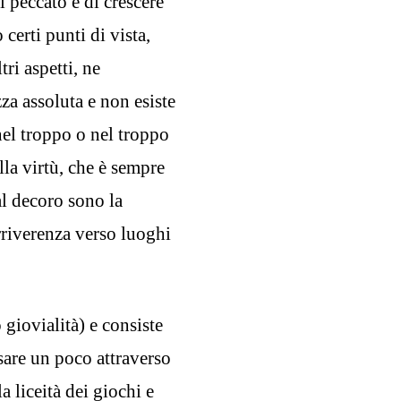
l peccato e di crescere
 certi punti di vista,
ri aspetti, ne
zza assoluta e non esiste
nel troppo o nel troppo
la virtù, che è sempre
al decoro sono la
rriverenza verso luoghi
giovialità) e consiste
osare un poco attraverso
a liceità dei giochi e