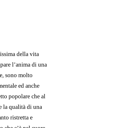
ssima della vita
spare l’anima di una
ne, sono molto
imentale ed anche
etto popolare che al
 la qualità di una
to ristretta e
lo che c’è nel cuore