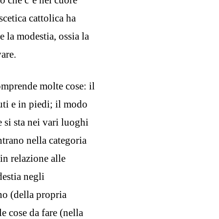
cetica cattolica ha
e la modestia, ossia la
vare.
omprende molte cose: il
uti e in piedi; il modo
si sta nei vari luoghi
ntrano nella categoria
in relazione alle
estia negli
no (della propria
e cose da fare (nella