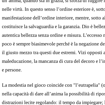
un’anima, quando sta in grazia, si sforza di fuggire i
nelle virtù. In questo senso l’ordine esteriore è, sotto
manifestazione dell’ordine interiore, mentre, sotto alt
costituisce la salvaguardia e la garanzia. Dio è belle
autentica bellezza senza ordine e misura. L’eccesso 
poco è sempre biasimevole perché è la negazione del
il giusto mezzo tra questi due estremi. Vizi opposti 
maleducazione, la mancanza di cura del decoro e l’i
e persone.
La modestia nel gioco coincide con "l’eutrapelia" (o 
nella capacità di dare all’anima la possibilità di rip
distrazioni lecite regolando: il tempo da impiegare; l