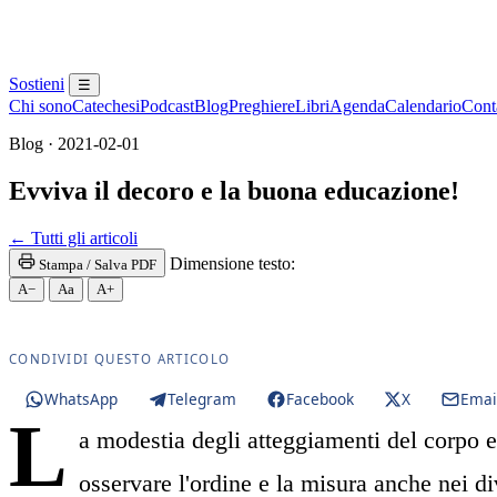
Sostieni
☰
Chi sono
Catechesi
Podcast
Blog
Preghiere
Libri
Agenda
Calendario
Conta
Blog · 2021-02-01
Evviva il decoro e la buona educazione!
Paraclito · Paracleto · Santo Spirito
← Tutti gli articoli
Dimensione testo:
Stampa / Salva PDF
A−
Aa
A+
CONDIVIDI QUESTO ARTICOLO
WhatsApp
Telegram
Facebook
X
Emai
L
a modestia degli atteggiamenti del corpo e
osservare l'ordine e la misura anche nei di