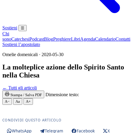
Sostieni
☰
Chi
sono
Catechesi
Podcast
Blog
Preghiere
Libri
Agenda
Calendario
Contatti
Sostieni l’apostolato
Omelie domenicali · 2020-05-30
La molteplice azione dello Spirito Santo
nella Chiesa
Eucaristia · Santissima Eucaristia · Santissimo Sac
← Tutti gli articoli
Dimensione testo:
Stampa / Salva PDF
A−
Aa
A+
CONDIVIDI QUESTO ARTICOLO
WhatsApp
Telegram
Facebook
X