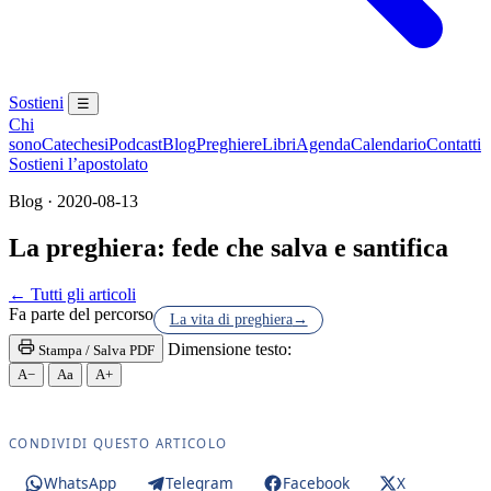
Sostieni
☰
Chi
sono
Catechesi
Podcast
Blog
Preghiere
Libri
Agenda
Calendario
Contatti
Sostieni l’apostolato
Blog · 2020-08-13
La preghiera: fede che salva e santifica
Maria Santissima · Maria SS. · Beata Vergine · Bea
← Tutti gli articoli
Fa parte del percorso
La vita di preghiera
→
Dimensione testo:
Stampa / Salva PDF
A−
Aa
A+
CONDIVIDI QUESTO ARTICOLO
WhatsApp
Telegram
Facebook
X