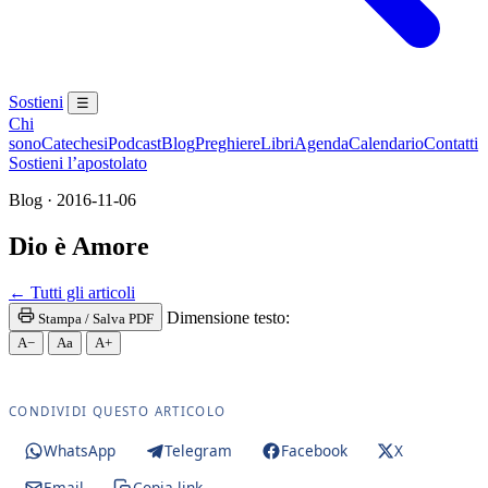
Sostieni
☰
Chi
sono
Catechesi
Podcast
Blog
Preghiere
Libri
Agenda
Calendario
Contatti
Sostieni l’apostolato
Blog · 2016-11-06
Dio è Amore
Paraclito · Paracleto · Santo Spirito
← Tutti gli articoli
Dimensione testo:
Stampa / Salva PDF
A−
Aa
A+
CONDIVIDI QUESTO ARTICOLO
WhatsApp
Telegram
Facebook
X
Email
Copia link