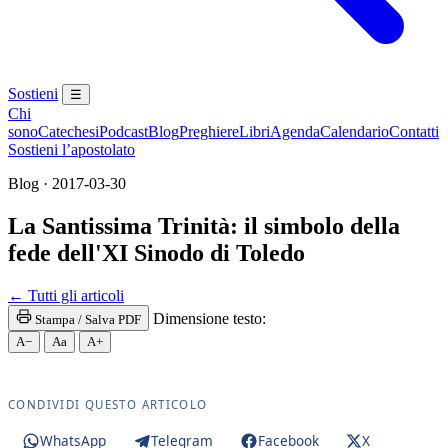
Sostieni
☰
Chi
sono
Catechesi
Podcast
Blog
Preghiere
Libri
Agenda
Calendario
Contatti
Sostieni l’apostolato
Blog · 2017-03-30
La Santissima Trinità: il simbolo della
fede dell'XI Sinodo di Toledo
Penitenza · Sacramento della Penitenza · Riconcilia
← Tutti gli articoli
Dimensione testo:
Stampa / Salva PDF
A−
Aa
A+
CONDIVIDI QUESTO ARTICOLO
WhatsApp
Telegram
Facebook
X