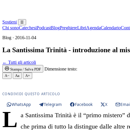
Sostieni
☰
Chi sono
Catechesi
Podcast
Blog
Preghiere
Libri
Agenda
Calendario
Conta
Blog · 2016-11-04
La Santissima Trinità - introduzione al mis
Paraclito · Paracleto · Santo Spirito · Novissimi · I
← Tutti gli articoli
Dimensione testo:
Stampa / Salva PDF
A−
Aa
A+
CONDIVIDI QUESTO ARTICOLO
WhatsApp
Telegram
Facebook
X
Emai
L
a Santissima Trinità è il “primo mistero” d
che prima di tutto la distingue dalle altre 