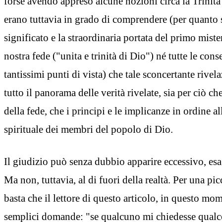
forse avendo appreso alcune nozioni circa la Trinit
erano tuttavia in grado di comprendere (per quanto s
significato e la straordinaria portata del primo miste
nostra fede ("unita e trinità di Dio") né tutte le con
tantissimi punti di vista) che tale sconcertante rivela
tutto il panorama delle verità rivelate, sia per ciò c
della fede, che i principi e le implicanze in ordine al
spirituale dei membri del popolo di Dio.
Il giudizio può senza dubbio apparire eccessivo, esa
Ma non, tuttavia, al di fuori della realtà. Per una pic
basta che il lettore di questo articolo, in questo mom
semplici domande: "se qualcuno mi chiedesse qualcos