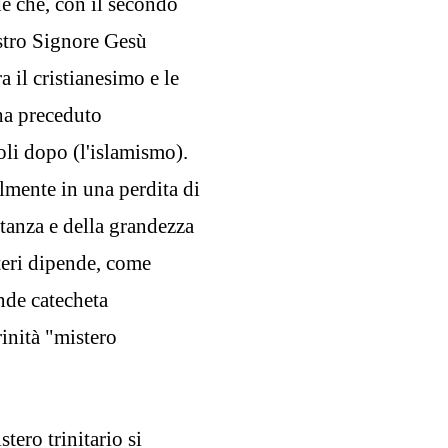
de che, con il secondo
ostro Signore Gesù
a il cristianesimo e le
 ha preceduto
coli dopo (l'islamismo).
ilmente in una perdita di
tanza e della grandezza
steri dipende, come
nde catecheta
inità "mistero
ero trinitario si