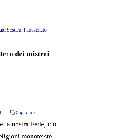
tti
Sostieni l’apostolato
tero dei misteri
nferno · Paradiso · Purgatorio
l
Copia link
ella nostra Fede, ciò
religioni monoteiste