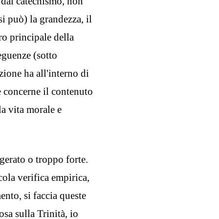
à dal catechismo, non
i può) la grandezza, il
ro principale della
seguenze (sotto
zione ha all'interno di
he concerne il contenuto
la vita morale e
gerato o troppo forte.
cola verifica empirica,
ento, si faccia queste
a sulla Trinità, io