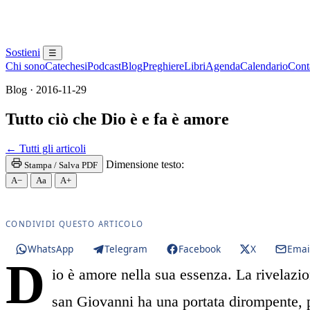
Sostieni
☰
Chi sono
Catechesi
Podcast
Blog
Preghiere
Libri
Agenda
Calendario
Conta
Blog · 2016-11-29
Tutto ciò che Dio è e fa è amore
← Tutti gli articoli
Dimensione testo:
Stampa / Salva PDF
A−
Aa
A+
CONDIVIDI QUESTO ARTICOLO
WhatsApp
Telegram
Facebook
X
Emai
D
io è amore nella sua essenza. La rivelazio
san Giovanni ha una portata dirompente, p