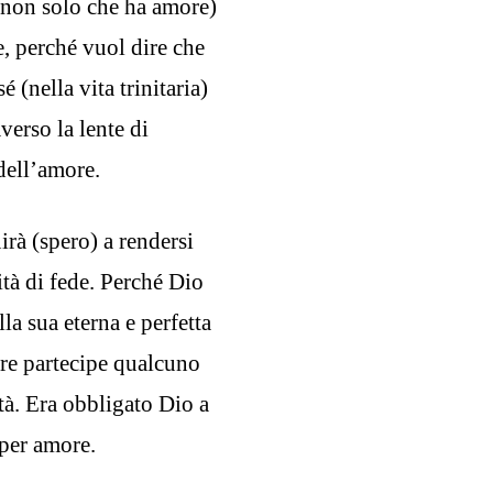
(non solo che ha amore)
, perché vuol dire che
é (nella vita trinitaria)
averso la lente di
dell’amore.
rà (spero) a rendersi
ità di fede. Perché Dio
la sua eterna e perfetta
ere partecipe qualcuno
ità. Era obbligato Dio a
 per amore.