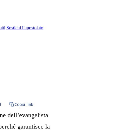
tti
Sostieni l’apostolato
l
Copia link
ne dell’evangelista
erché garantisce la