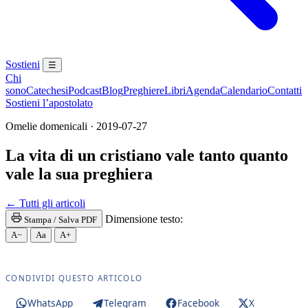
Sostieni
☰
Chi
sono
Catechesi
Podcast
Blog
Preghiere
Libri
Agenda
Calendario
Contatti
Sostieni l’apostolato
Omelie domenicali · 2019-07-27
La vita di un cristiano vale tanto quanto
vale la sua preghiera
Santa Messa · Rito romano antico · Vetus Ordo · Mess
← Tutti gli articoli
Dimensione testo:
Stampa / Salva PDF
A−
Aa
A+
CONDIVIDI QUESTO ARTICOLO
WhatsApp
Telegram
Facebook
X