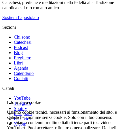
Catechesi, prediche e meditazioni nella fedeltà alla Tradizione
cattolica e al rito romano antico.
Sostieni l’apostolato
Sezioni
Chi sono
Catechesi
Podcast
Blog
Preghiere
Libri
Agenda
Calendario
Contatti
Canali
YouTube
Informativa cookie
Telegram
Spotify
Usiamo cookie tecnici, necessari al funzionamento del sito, e
Instagram
statistiche anonime senza cookie. Solo con il tuo consenso
Facebook
carichiamo contenuti multimediali di terze parti (es. video
X.com
YouTube). Puoi accettare, rifiutare o personalizzare. Dettagli