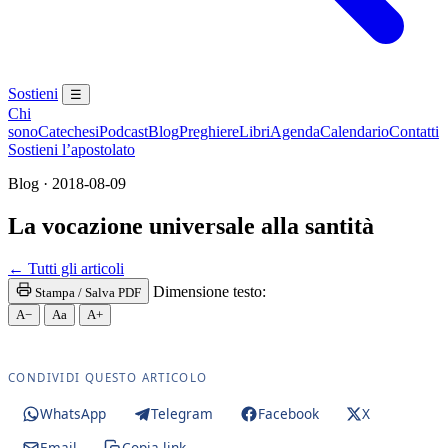
Sostieni
☰
Chi
sono
Catechesi
Podcast
Blog
Preghiere
Libri
Agenda
Calendario
Contatti
Sostieni l’apostolato
Blog · 2018-08-09
La vocazione universale alla santità
Santissima Eucaristia · Santissimo Sacramento · SS
← Tutti gli articoli
Dimensione testo:
Stampa / Salva PDF
A−
Aa
A+
CONDIVIDI QUESTO ARTICOLO
WhatsApp
Telegram
Facebook
X
Email
Copia link