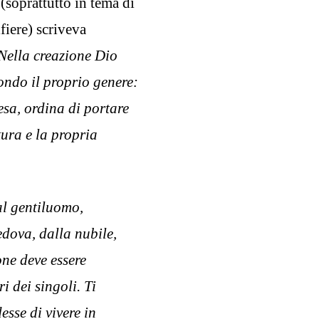
(soprattutto in tema di
lfiere) scriveva
Nella creazione Dio
ondo il proprio genere:
esa, ordina di portare
tura e la propria
al gentiluomo,
edova, dalla nubile,
one deve essere
i dei singoli. Ti
sse di vivere in