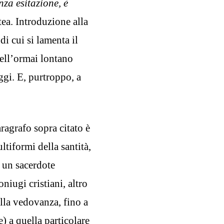
nza esitazione, è
ea. Introduzione alla
di cui si lamenta il
ell’ormai lontano
ggi. E, purtroppo, a
paragrafo sopra citato è
ltiformi della santità,
a un sacerdote
niugi cristiani, altro
ella vedovanza, fino a
e) a quella particolare