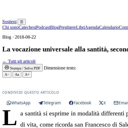
Sostieni
☰
Chi sono
Catechesi
Podcast
Blog
Preghiere
Libri
Agenda
Calendario
Conta
Blog · 2018-08-22
La vocazione universale alla santità, secon
← Tutti gli articoli
Dimensione testo:
Stampa / Salva PDF
A−
Aa
A+
CONDIVIDI QUESTO ARTICOLO
WhatsApp
Telegram
Facebook
X
Emai
L
a santità si esprime in modalità differenti 
di vita, come ricorda san Francesco di Sal