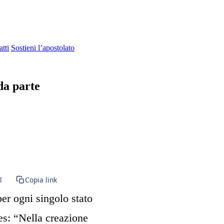
tti
Sostieni l’apostolato
da parte
l
Copia link
per ogni singolo stato
es: “Nella creazione