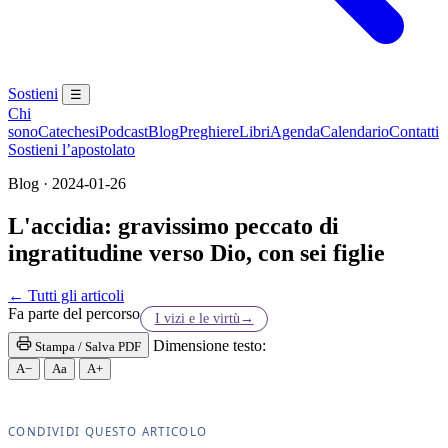
Sostieni
☰
Chi
sono
Catechesi
Podcast
Blog
Preghiere
Libri
Agenda
Calendario
Contatti
Sostieni l’apostolato
Blog · 2024-01-26
L'accidia: gravissimo peccato di
ingratitudine verso Dio, con sei figlie
Eucaristia · Santissima Eucaristia · Santissimo Sa
← Tutti gli articoli
Fa parte del percorso
I vizi e le virtù
→
Dimensione testo:
Stampa / Salva PDF
A−
Aa
A+
CONDIVIDI QUESTO ARTICOLO