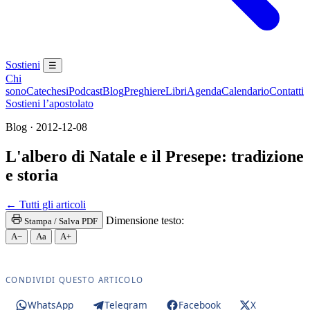
Sostieni
☰
Chi
sono
Catechesi
Podcast
Blog
Preghiere
Libri
Agenda
Calendario
Contatti
Sostieni l’apostolato
Blog · 2012-12-08
L'albero di Natale e il Presepe: tradizione
e storia
Eucaristia · Santissima Eucaristia · Santissimo Sa
← Tutti gli articoli
Dimensione testo:
Stampa / Salva PDF
A−
Aa
A+
CONDIVIDI QUESTO ARTICOLO
WhatsApp
Telegram
Facebook
X