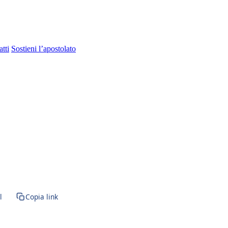
tti
Sostieni l’apostolato
· BVM · Santa Maria
l
Copia link