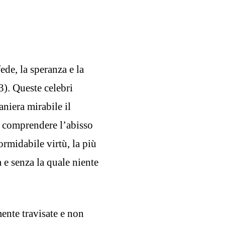
de, la speranza e la
3). Queste celebri
niera mirabile il
e comprendere l’abisso
ormidabile virtù, la più
a e senza la quale niente
nte travisate e non