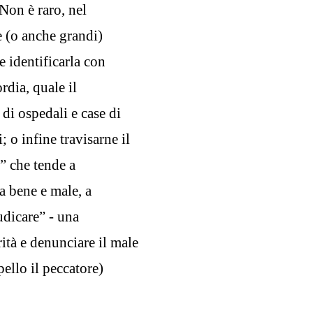
Non è raro, nel
e (o anche grandi)
e identificarla con
rdia, quale il
di ospedali e case di
; o infine travisarne il
” che tende a
ra bene e male, a
udicare” - una
ità e denunciare il male
ello il peccatore)