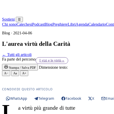
Sostieni
☰
Chi sono
Catechesi
Podcast
Blog
Preghiere
Libri
Agenda
Calendario
Conta
Blog · 2021-04-06
L'aurea virtù della Carità
Maria SS. · Beata Vergine · Beata Vergine Maria 
← Tutti gli articoli
Fa parte del percorso
I vizi e le virtù
→
Dimensione testo:
Stampa / Salva PDF
A−
Aa
A+
CONDIVIDI QUESTO ARTICOLO
WhatsApp
Telegram
Facebook
X
Emai
L
a virtù più grande di tutte