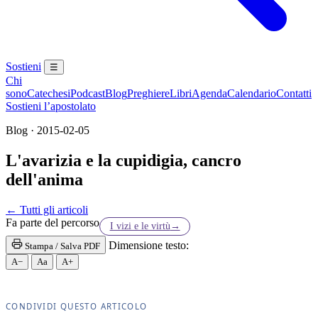
Sostieni
☰
Chi
sono
Catechesi
Podcast
Blog
Preghiere
Libri
Agenda
Calendario
Contatti
Sostieni l’apostolato
Blog · 2015-02-05
L'avarizia e la cupidigia, cancro
dell'anima
← Tutti gli articoli
Fa parte del percorso
I vizi e le virtù
→
Dimensione testo:
Stampa / Salva PDF
A−
Aa
A+
CONDIVIDI QUESTO ARTICOLO