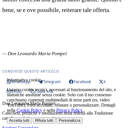
bene, se e ove possibile, reiterare tale offerta.
— Don Leonardo Maria Pompei
CONDIVIDI QUESTO ARTICOLO
Informativa cookie
WhatsApp
Telegram
Facebook
X
Usiamo cookie tecnici, necessari al funzionamento del sito, e
Email
Copia link
statistiche anonime senza cookie. Solo con il tuo consenso
carichiamo contenuti multimediali di terze parti (es. video
Don Leonardo Maria Pompei
YouTube). Puoi accettare, rifiutare o personalizzare. Dettagli
nella
Cookie Policy
e nella
Privacy Policy
.
Catechesi, prediche e meditazioni nella fedeltà alla Tradizione
cattolica e al rito romano antico.
Accetta tutti
Rifiuta tutti
Personalizza
Sostieni l’apostolato