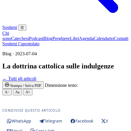
Sostieni
☰
Chi
sono
Catechesi
Podcast
Blog
Preghiere
Libri
Agenda
Calendario
Contatti
Sostieni l’apostolato
Blog · 2023-07-04
La dottrina cattolica sulle indulgenze
Maria Santissima · Maria SS. · Beata Vergine · Bea
← Tutti gli articoli
Dimensione testo:
Stampa / Salva PDF
A−
Aa
A+
CONDIVIDI QUESTO ARTICOLO
WhatsApp
Telegram
Facebook
X
Email
Copia link