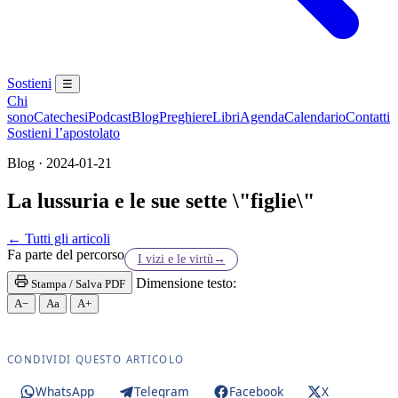
Sostieni
☰
Chi
sono
Catechesi
Podcast
Blog
Preghiere
Libri
Agenda
Calendario
Contatti
Sostieni l’apostolato
Blog · 2024-01-21
La lussuria e le sue sette \"figlie\"
← Tutti gli articoli
Fa parte del percorso
I vizi e le virtù
→
Dimensione testo:
Stampa / Salva PDF
A−
Aa
A+
CONDIVIDI QUESTO ARTICOLO
WhatsApp
Telegram
Facebook
X