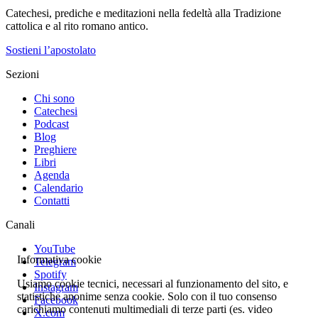
Catechesi, prediche e meditazioni nella fedeltà alla Tradizione
cattolica e al rito romano antico.
Sostieni l’apostolato
Sezioni
Chi sono
Catechesi
Podcast
Blog
Preghiere
Libri
Agenda
Calendario
Contatti
Canali
YouTube
Informativa cookie
Telegram
Spotify
Usiamo cookie tecnici, necessari al funzionamento del sito, e
Instagram
statistiche anonime senza cookie. Solo con il tuo consenso
Facebook
carichiamo contenuti multimediali di terze parti (es. video
X.com