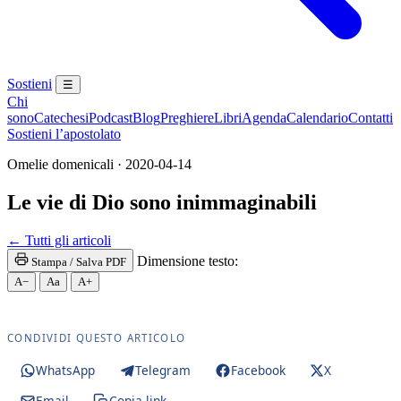
Sostieni
☰
Chi
sono
Catechesi
Podcast
Blog
Preghiere
Libri
Agenda
Calendario
Contatti
Sostieni l’apostolato
Omelie domenicali · 2020-04-14
Le vie di Dio sono inimmaginabili
Santa Messa · Rito romano antico · Vetus Ordo · Mes
← Tutti gli articoli
Dimensione testo:
Stampa / Salva PDF
A−
Aa
A+
CONDIVIDI QUESTO ARTICOLO
WhatsApp
Telegram
Facebook
X
Email
Copia link