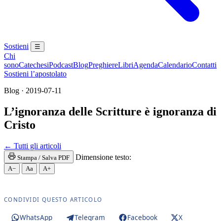
Sostieni
☰
Chi
sono
Catechesi
Podcast
Blog
Preghiere
Libri
Agenda
Calendario
Contatti
Sostieni l’apostolato
Blog · 2019-07-11
L’ignoranza delle Scritture è ignoranza di
Cristo
Santissima Eucaristia · Santissimo Sacramento · SS
← Tutti gli articoli
Dimensione testo:
Stampa / Salva PDF
A−
Aa
A+
CONDIVIDI QUESTO ARTICOLO
WhatsApp
Telegram
Facebook
X