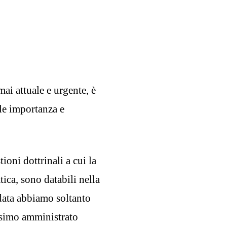
i attuale e urgente, è
ile importanza e
ioni dottrinali a cui la
ica, sono databili nella
data abbiamo soltanto
tesimo amministrato