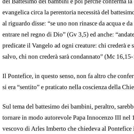
del Battesimo dei bambini e poi perché conferma la 
evangelica circa la perentoria necessità del battesim
al riguardo disse: “se uno non rinasce da acqua e d
entrare nel regno di Dio” (Gv 3,5) ed anche: “andate
predicate il Vangelo ad ogni creature: chi crederà e s
salvo, chi non crederà sarà condannato” (Mc 16,15-
Il Pontefice, in questo senso, non fa altro che conf
si era “sentito” e praticato nella coscienza della Chie
Sul tema del battesimo dei bambini, peraltro, sare
tornare in modo autorevole Papa Innocenzo III nel 
vescovo di Arles Imberto che chiedeva al Pontefice 