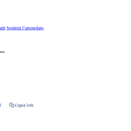
tti
Sostieni l’apostolato
..
a tridentina · Forma Extraordinaria · Messa in latino · Paraclito · Par
l
Copia link