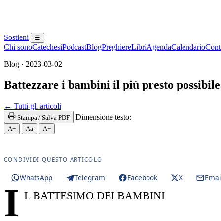
Sostieni
☰
Chi sono
Catechesi
Podcast
Blog
Preghiere
Libri
Agenda
Calendario
Conta
Blog · 2023-03-02
Battezzare i bambini il più presto possibile.
Santa Messa · Rito romano antico · Vetus Ordo · Mess
← Tutti gli articoli
Dimensione testo:
Stampa / Salva PDF
A−
Aa
A+
CONDIVIDI QUESTO ARTICOLO
WhatsApp
Telegram
Facebook
X
Emai
I
L BATTESIMO DEI BAMBINI