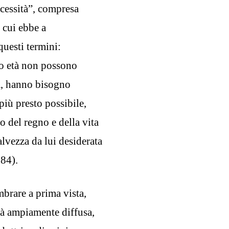
ecessità”, compresa
 cui ebbe a
questi termini:
ro età non possono
tà, hanno bisogno
più presto possibile,
 del regno e della vita
salvezza da lui desiderata
184).
brare a prima vista,
già ampiamente diffusa,