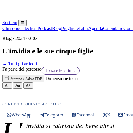
Sostieni
☰
Chi sono
Catechesi
Podcast
Blog
Preghiere
Libri
Agenda
Calendario
Conta
Blog · 2024-02-03
L'invidia e le sue cinque figlie
Eucaristia · Santissima Eucaristia · Santissimo Sac
← Tutti gli articoli
Fa parte del percorso
I vizi e le virtù
→
Dimensione testo:
Stampa / Salva PDF
A−
Aa
A+
CONDIVIDI QUESTO ARTICOLO
WhatsApp
Telegram
Facebook
X
Emai
L'
invidia si rattrista del bene altrui