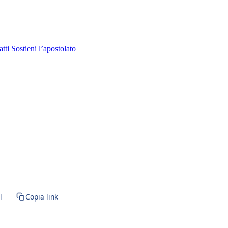
tti
Sostieni l’apostolato
ramento · SS. Sacramento · Santissimo · Santa Comunione · Paraclito · Pa
l
Copia link