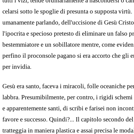
tutti i vizi, tende ordinariamente a nascondersi o cam
celarsi sotto le spoglie di presunta o supposta virtù. 
umanamente parlando, dell'uccisione di Gesù Cristo 
l'ipocrita e specioso pretesto di eliminare un falso p
bestemmiatore e un sobillatore mentre, come evidenz
perfino il proconsole pagano si era accorto che gli 
per invidia.
Gesù era santo, faceva i miracoli, folle oceaniche p
labbra. Presumibilmente, per contro, i rigidi schemi 
e apparentemente santi, di scribi e farisei non incon
favore e successo. Quindi?... Il capitolo secondo del
tratteggia in maniera plastica e assai precisa le modal