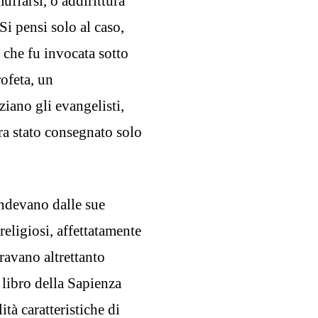
uffarsi, o addirittura
Si pensi solo al caso,
che fu invocata sotto
rofeta, un
iano gli evangelisti,
era stato consegnato solo
endevano dalle sue
religiosi, affettatamente
travano altrettanto
 libro della Sapienza
ità caratteristiche di