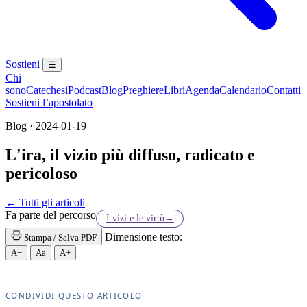
Sostieni
☰
Chi
sono
Catechesi
Podcast
Blog
Preghiere
Libri
Agenda
Calendario
Contatti
Sostieni l’apostolato
Blog · 2024-01-19
L'ira, il vizio più diffuso, radicato e
pericoloso
Novissimi · Morte · Inferno · Paradiso · Purgatorio
← Tutti gli articoli
Fa parte del percorso
I vizi e le virtù
→
Dimensione testo:
Stampa / Salva PDF
A−
Aa
A+
CONDIVIDI QUESTO ARTICOLO