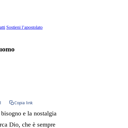
tti
Sostieni l’apostolato
’uomo
ata Vergine Maria · BVM · Vergine Maria · Santa Maria
l
Copia link
 bisogno e la nostalgia
erca Dio, che è sempre