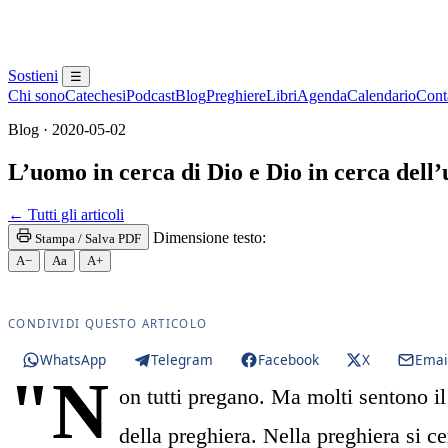
Sostieni
☰
Chi sono
Catechesi
Podcast
Blog
Preghiere
Libri
Agenda
Calendario
Conta
Blog · 2020-05-02
L’uomo in cerca di Dio e Dio in cerca dell
Maria Santissima · Maria SS. · Beata Vergine · Be
← Tutti gli articoli
Dimensione testo:
Stampa / Salva PDF
A−
Aa
A+
CONDIVIDI QUESTO ARTICOLO
WhatsApp
Telegram
Facebook
X
Emai
"N
on tutti pregano. Ma molti sentono il
della preghiera. Nella preghiera si c