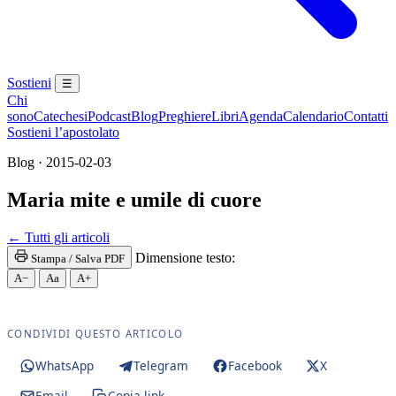
Sostieni
☰
Chi
sono
Catechesi
Podcast
Blog
Preghiere
Libri
Agenda
Calendario
Contatti
Sostieni l’apostolato
Blog · 2015-02-03
Maria mite e umile di cuore
Penitenza · Sacramento della Penitenza · Riconcilia
← Tutti gli articoli
Dimensione testo:
Stampa / Salva PDF
A−
Aa
A+
CONDIVIDI QUESTO ARTICOLO
WhatsApp
Telegram
Facebook
X
Email
Copia link